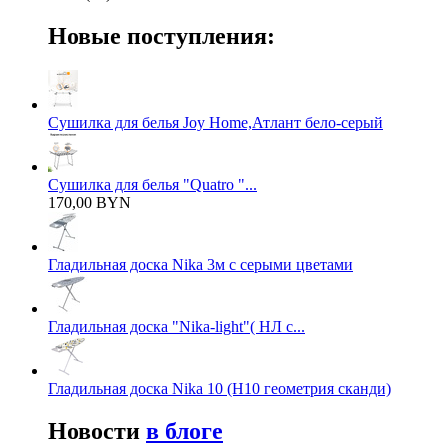
Новые поступления:
Сушилка для белья Joy Home,Атлант бело-серый
Сушилка для белья "Quatro "...
170,00 BYN
Гладильная доска Nika 3м с серыми цветами
Гладильная доска "Nika-light"( НЛ с...
Гладильная доска Nika 10 (Н10 геометрия сканди)
Новости
в блоге