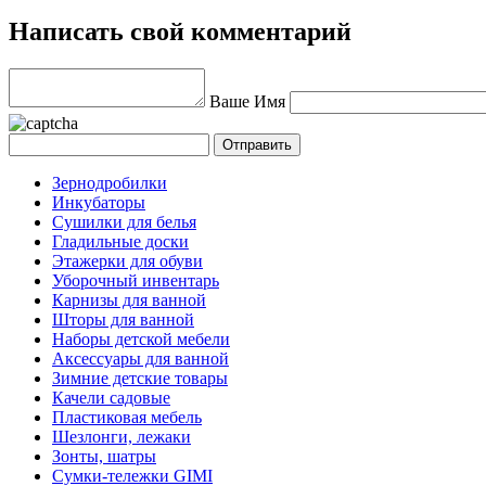
Написать свой комментарий
Ваше Имя
Зернодробилки
Инкубаторы
Сушилки для белья
Гладильные доски
Этажерки для обуви
Уборочный инвентарь
Карнизы для ванной
Шторы для ванной
Наборы детской мебели
Аксессуары для ванной
Зимние детские товары
Качели садовые
Пластиковая мебель
Шезлонги, лежаки
Зонты, шатры
Сумки-тележки GIMI