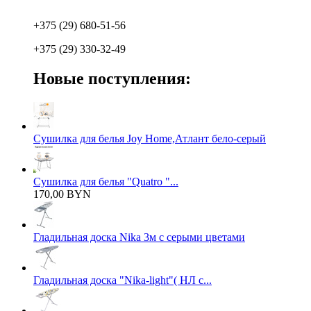
+375 (29) 680-51-56
+375 (29) 330-32-49
Новые поступления:
Сушилка для белья Joy Home,Атлант бело-серый
Сушилка для белья "Quatro "...
170,00 BYN
Гладильная доска Nika 3м с серыми цветами
Гладильная доска "Nika-light"( НЛ с...